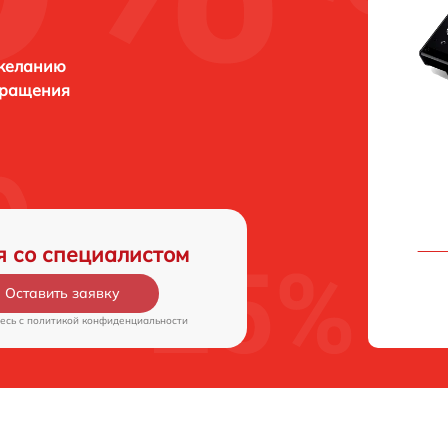
 желанию
бращения
я со специалистом
Оставить заявку
есь c
политикой конфиденциальности