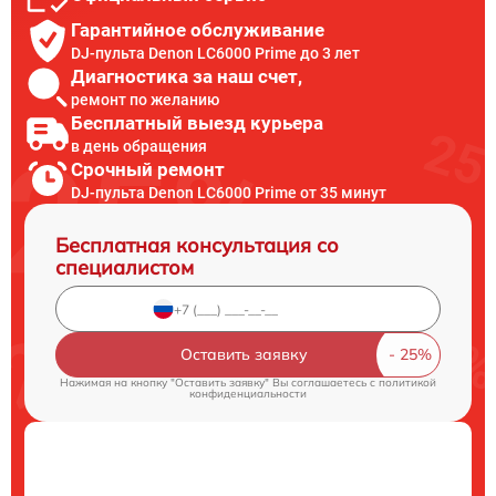
Гарантийное обслуживание
DJ-пульта Denon LC6000 Prime до 3 лет
Диагностика за наш счет,
ремонт по желанию
Бесплатный выезд курьера
в день обращения
Срочный ремонт
DJ-пульта Denon LC6000 Prime от 35 минут
Бесплатная консультация со
специалистом
Оставить заявку
Нажимая на кнопку "Оставить заявку" Вы соглашаетесь c
политикой
конфиденциальности