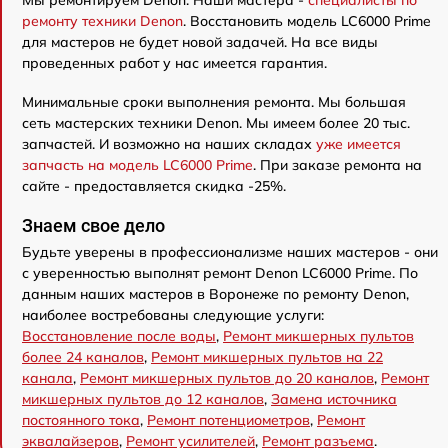
Мы ремонтируем Denon. Наши мастера -
специалисты по
ремонту техники Denon
. Восстановить модель LC6000 Prime
для мастеров не будет новой задачей. На все виды
проведенных работ у нас имеется гарантия.
Минимальные сроки выполнения ремонта. Мы большая
сеть мастерских техники Denon. Мы имеем более 20 тыс.
запчастей. И возможно на наших складах
уже имеется
запчасть на модель LC6000 Prime
. При заказе ремонта на
сайте - предоставляется скидка -25%.
Знаем свое дело
Будьте уверены в профессионализме наших мастеров - они
с уверенностью выполнят ремонт Denon LC6000 Prime. По
данным наших мастеров в Воронеже по ремонту Denon,
наиболее востребованы следующие услуги:
Восстановление после воды
,
Ремонт микшерных пультов
более 24 каналов
,
Ремонт микшерных пультов на 22
канала
,
Ремонт микшерных пультов до 20 каналов
,
Ремонт
микшерных пультов до 12 каналов
,
Замена источника
постоянного тока
,
Ремонт потенциометров
,
Ремонт
эквалайзеров
,
Ремонт усилителей
,
Ремонт разъема
.